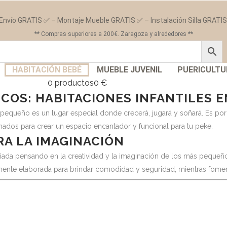
Envío GRATIS ✅ – Montaje Mueble GRATIS ✅ – Instalación Silla GRATI
** Compras superiores a 200€. Zaragoza y alrededores **
HABITACIÓN BEBÉ
MUEBLE JUVENIL
PUERICULTU
0 productos
0 €
COS: HABITACIONES INFANTILES 
 pequeño es un lugar especial donde crecerá, jugará y soñará. Es p
ados para crear un espacio encantador y funcional para tu peke.
A LA IMAGINACIÓN
señada pensando en la creatividad y la imaginación de los más pequ
amente elaborada para brindar comodidad y seguridad, mientras foment