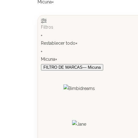
Micuna
×
Filtros
Restablecer todo
×
Micuna
×
FILTRO DE MARCAS
— Micuna