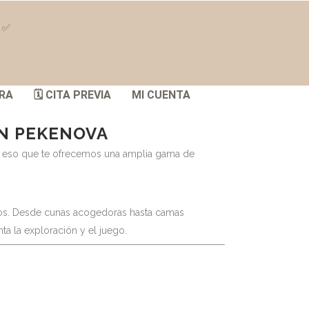
S ✅
RA
🗓️ CITA PREVIA
MI CUENTA
EN PEKENOVA
or eso que te ofrecemos una amplia gama de
eños. Desde cunas acogedoras hasta camas
a la exploración y el juego.