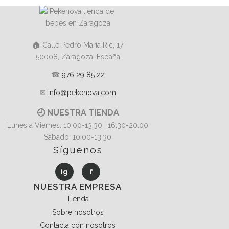
🏠 Calle Pedro María Ric, 17
50008, Zaragoza, España
☎
976 29 85 22
✉
info@pekenova.com
🕘 NUESTRA TIENDA
Lunes a Viernes: 10:00-13:30 | 16:30-20:00
Sábado: 10:00-13:30
Síguenos
ig
f
NUESTRA EMPRESA
Tienda
Sobre nosotros
Contacta con nosotros